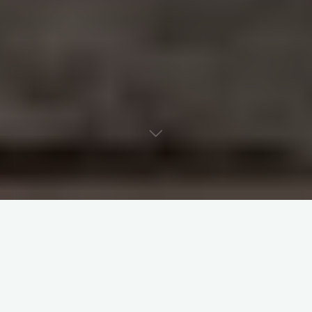
Uitstekende aanbiedingen voor jouw
spelplezier met de nomaspin promo code en
extra voordelen
De Voordelen van het Gebruiken van een
Nomaspin Promo Code