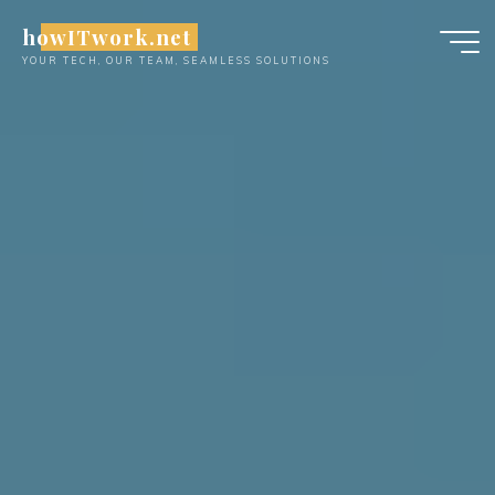
Skip
howITwork.net
to
YOUR TECH, OUR TEAM, SEAMLESS SOLUTIONS
content