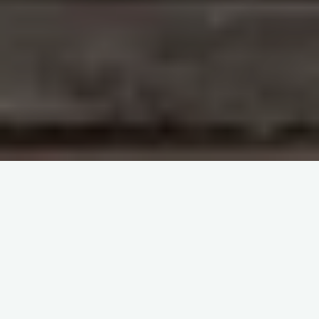
pl
Leave a comment
Jak grać w video poker i jakie są
najlepsze strategie?
ghaffar.gis@gmail.com
June 24, 2024
Video poker to popularna gra kasynowa łącząca
elementy klasycznego pokera z automatami do gry.