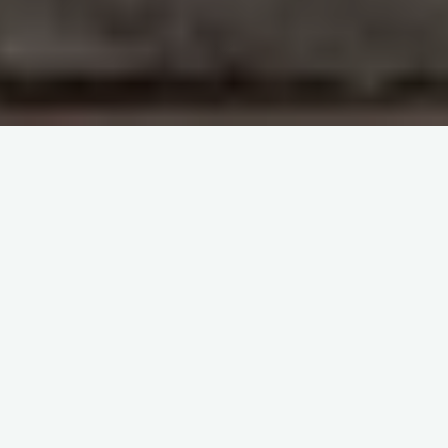
Uncategorized
Leave a comment
Psychologia hazardu – jak
kontrolować swoje emocje w
kasynie
ghaffar.gis@gmail.com
March 21, 2026
Psychologia hazardu – jak kontrolować swoje
emocje w kasynie Hazard w kasynie to nie tylko
kwestia szczęścia i strategii, ale także silnych emocji,
które mogą …