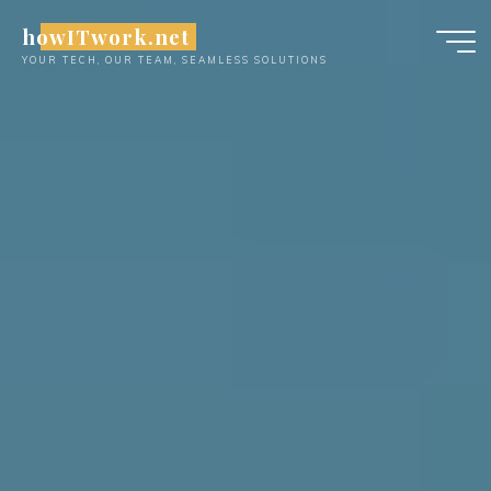
Skip
howITwork.net
to
YOUR TECH, OUR TEAM, SEAMLESS SOLUTIONS
content