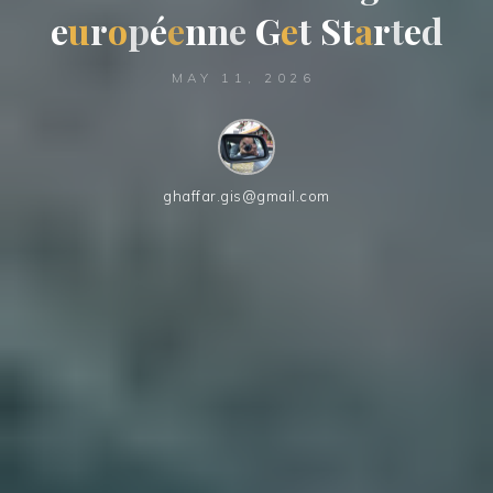
e
u
r
o
p
é
e
n
n
n
e
G
e
t
S
t
a
r
t
e
d
MAY 11, 2026
ghaffar.gis@gmail.com