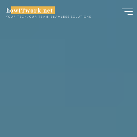
Skip
howITwork.net
to
YOUR TECH, OUR TEAM, SEAMLESS SOLUTIONS
content