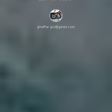
ghaffar.gis@gmail.com