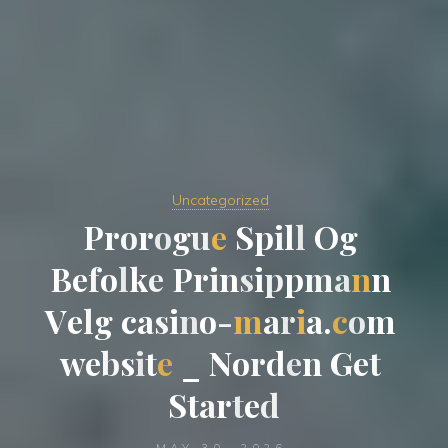
Uncategorized
P
r
o
r
o
g
u
e
S
S
p
i
l
l
O
g
g
B
e
f
o
l
k
e
P
P
r
i
n
s
i
p
p
m
a
n
n
V
e
l
g
c
a
s
i
n
o
-
m
a
r
i
a
.
c
o
m
w
e
b
b
s
i
t
e
_
_
N
o
r
d
e
n
n
G
e
t
S
t
a
r
t
e
d
MAY 30, 2026