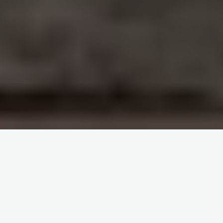
Призрачный комфорт и онлайн займ без отказа для
новых заемщиков
Уникальное предложение: займ без переплат для
новых клиентов
Как работает механика займа под 0%
Кто может получить безпроцентный займ и какие