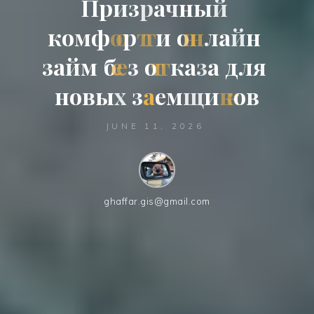
П
р
и
з
р
а
ч
н
ы
й
к
о
м
ф
о
р
т
и
о
н
л
а
й
н
з
а
й
м
б
е
з
о
т
к
а
з
а
д
л
я
н
о
в
ы
х
з
а
е
м
щ
и
к
о
в
JUNE 11, 2026
ghaffar.gis@gmail.com