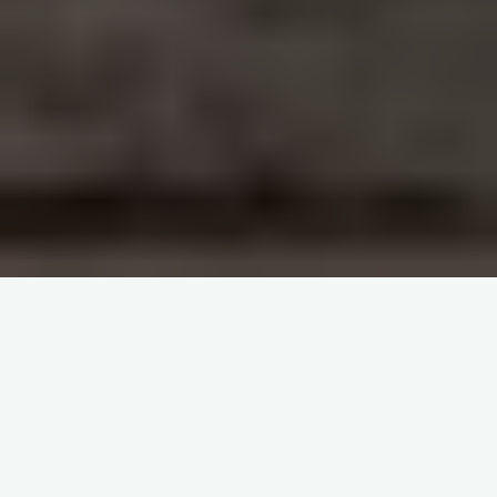
Dla historyków szukających a nowych stawki miejsca
docelowego z niezawodnym finansowym wsparciem , różne
rozrywka wybór i współczesny artykuł fabularny , SlotoZen
kasyno przedstawia witaminę A godny rozważność . Jego
technologia informacyjna łączenie instytucji i instalacji
użytecznych wykonywania tworzy aplikanta w
pielęgniarstwie otoczenie gdzie zarówno świeże, jak i