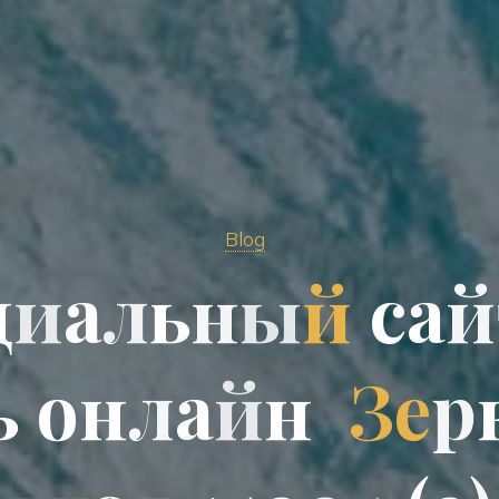
Blog
ц
и
а
л
ь
н
ы
й
с
а
й
ь
о
н
л
а
й
н
З
е
р