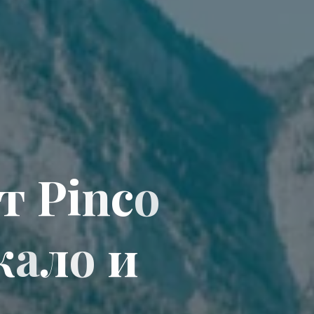
т
P
i
n
c
o
к
а
л
о
и