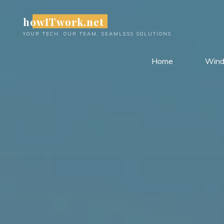
Skip
howITwork.net
to
content
YOUR TECH, OUR TEAM, SEAMLESS SOLUTIONS
Home
Win