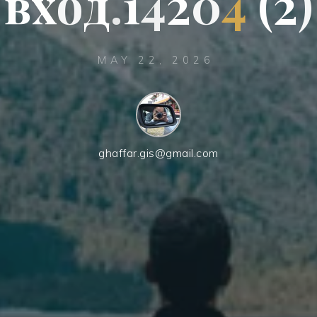
в
х
о
д
.
1
4
2
0
4
(
2
)
MAY 22, 2026
ghaffar.gis@gmail.com