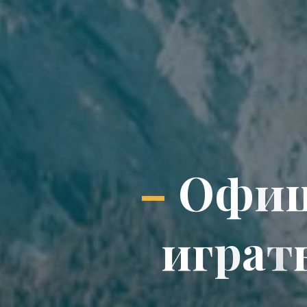
–
О
ф
и
и
г
р
а
т