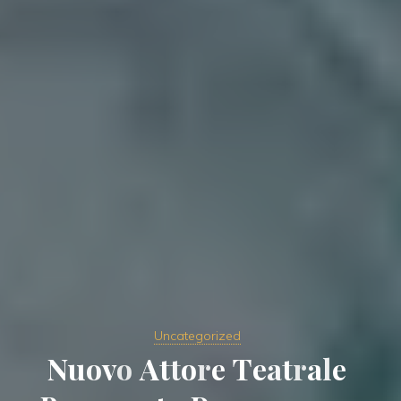
Uncategorized
N
u
o
v
o
A
t
t
o
r
e
e
T
e
a
t
r
a
l
e