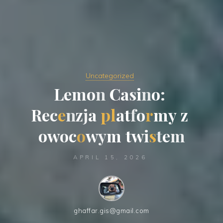
Uncategorized
L
e
m
o
n
C
a
s
i
n
o
:
R
e
c
e
n
z
j
a
p
l
a
t
f
o
r
m
y
z
o
w
o
c
o
w
y
m
t
w
i
s
t
e
m
APRIL 15, 2026
ghaffar.gis@gmail.com