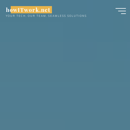
Skip
howITwork.net
to
YOUR TECH, OUR TEAM, SEAMLESS SOLUTIONS
content