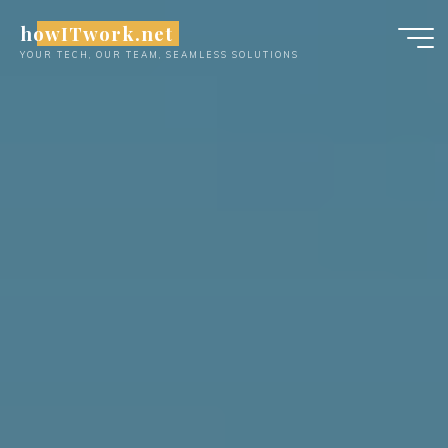
Skip
howITwork.net
to
YOUR TECH, OUR TEAM, SEAMLESS SOLUTIONS
content