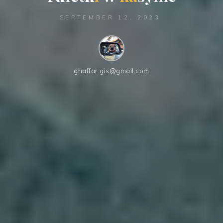
SEPTEMBER 12, 2023
ghaffar.gis@gmail.com