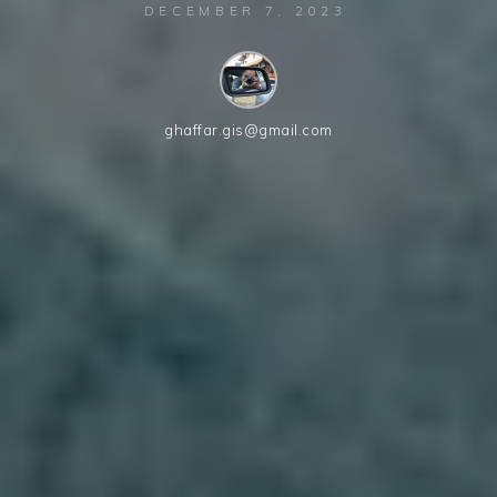
DECEMBER 7, 2023
ghaffar.gis@gmail.com