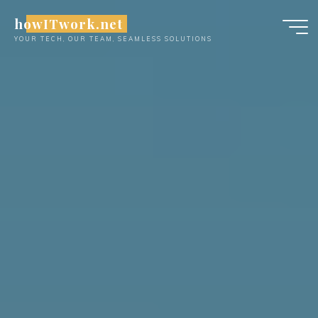
Skip
howITwork.net
to
YOUR TECH, OUR TEAM, SEAMLESS SOLUTIONS
content