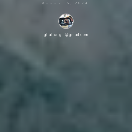
AUGUST 5, 2024
ghaffar.gis@gmail.com