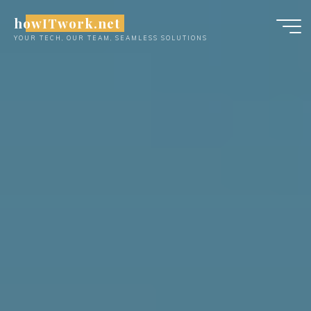
Skip
howITwork.net
to
YOUR TECH, OUR TEAM, SEAMLESS SOLUTIONS
content