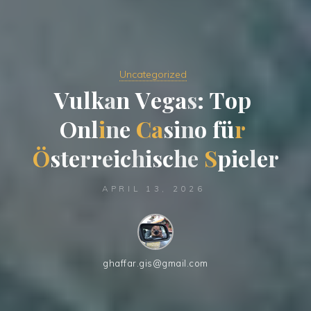
Uncategorized
V
u
l
k
a
n
V
e
g
a
s
:
T
o
p
O
n
l
i
n
e
C
a
s
i
n
o
f
ü
r
Ö
s
t
e
r
r
e
i
c
h
i
s
c
h
e
S
p
i
e
l
e
r
APRIL 13, 2026
ghaffar.gis@gmail.com