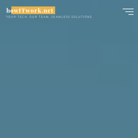
Skip
howITwork.net
to
YOUR TECH, OUR TEAM, SEAMLESS SOLUTIONS
content