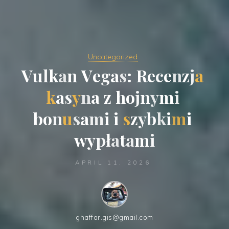
Uncategorized
V
u
l
k
a
n
V
e
g
a
s
:
R
e
c
e
n
z
j
a
k
a
s
y
n
a
z
h
o
j
n
y
m
i
b
o
n
u
s
a
m
i
i
s
z
y
b
k
i
m
i
w
y
p
ł
a
t
a
m
i
APRIL 11, 2026
ghaffar.gis@gmail.com