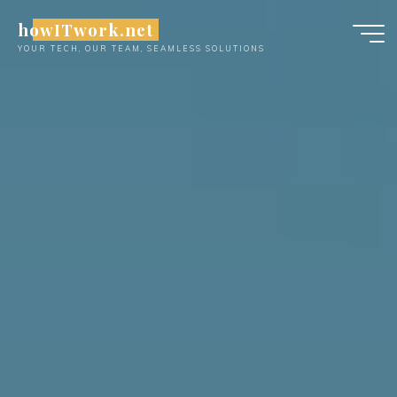
Skip
howITwork.net
to
YOUR TECH, OUR TEAM, SEAMLESS SOLUTIONS
content