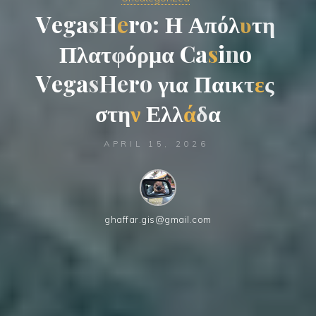
V
e
g
a
s
H
e
r
o
:
Η
Α
π
ό
λ
υ
τ
η
Π
λ
α
τ
φ
ό
ρ
μ
α
C
a
s
i
n
o
V
e
g
a
s
H
e
r
o
γ
ι
α
Π
α
ι
κ
τ
ε
ς
σ
τ
η
ν
Ε
λ
λ
ά
δ
α
APRIL 15, 2026
ghaffar.gis@gmail.com