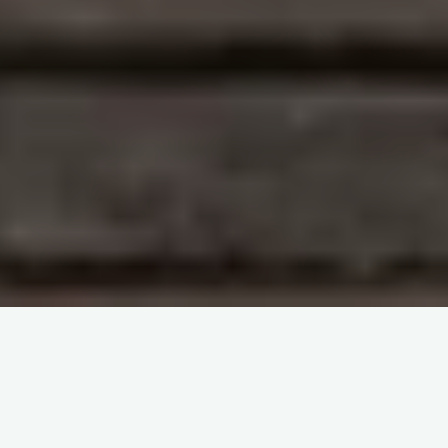
Το
casino vegashero
ξεχωρίζει ως μία από τις πιο δημοφιλείς
επιλογές για Έλληνες παίκτες που αναζητούν συναρπαστικές εμπειρίες
τζόγου online. Με έμφαση σε ποικιλία παιχνιδιών, γρήγορες αναλήψεις
και γενναιόδωρα μπόνους, η πλατφόρμα προσελκύει χιλιάδες χρήστες
κάθε μήνα.