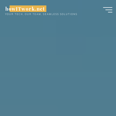
Skip
howITwork.net
to
YOUR TECH, OUR TEAM, SEAMLESS SOLUTIONS
content