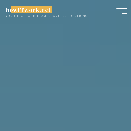
Skip
howITwork.net
to
YOUR TECH, OUR TEAM, SEAMLESS SOLUTIONS
content