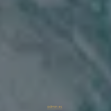
admin es