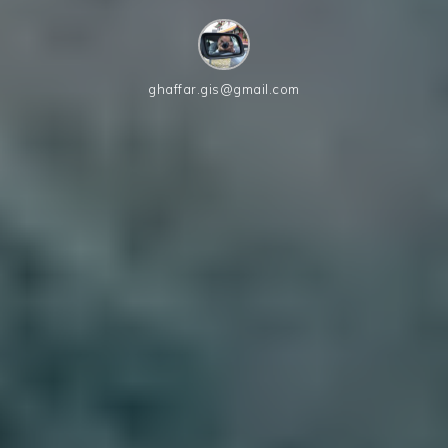
ghaffar.gis@gmail.com