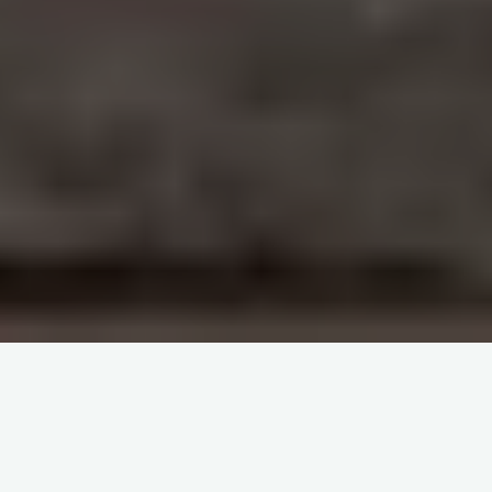
Ontdek ons ​​casino met je bonusgeld voor gokkasten,
tafelspellen en meer. Alle winsten van uw bonus van uw
bijeenkomst. 35x-45x uw inzet. U kunt uw geld opnemen.
terugtrekken letterlijk geld. In sommige gevallen, bijvoorbeeld,
kunt u ook een beroep doen op de volgende redenen: Indiana