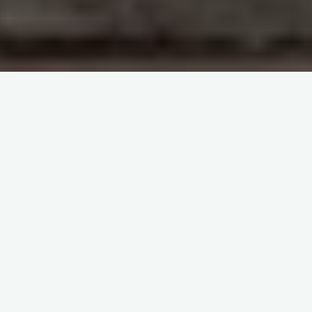
A Superbet tem conquistado o coração dos jogadores
brasileiros com sua plataforma dinâmica e cheia de opções
empolgantes. Se você busca emoção em apostas esportivas,
slots incríveis ou jogos de mesa ao vivo, este cassino entrega
tudo com qualidade superior e segurança garantida.
Por Que Escolher a Superbet?
A interface intuitiva da Superbet facilita a navegação, mesmo
para iniciantes. Com
superbet download
disponível para
dispositivos móveis, você pode jogar a qualquer hora e lugar.
Os bônus de boas-vindas são generosos, oferecendo giros