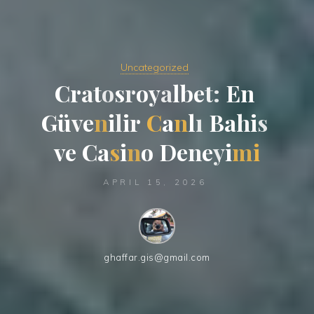
Uncategorized
C
r
a
t
o
s
r
o
y
a
l
b
l
e
t
t
:
E
n
G
ü
v
e
n
i
l
i
r
C
a
a
n
l
ı
B
a
h
i
s
v
e
C
a
s
i
o
n
o
D
e
n
e
y
i
y
m
i
APRIL 15, 2026
ghaffar.gis@gmail.com