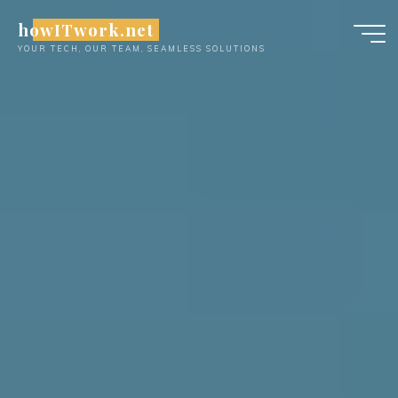
Skip
howITwork.net
to
YOUR TECH, OUR TEAM, SEAMLESS SOLUTIONS
content