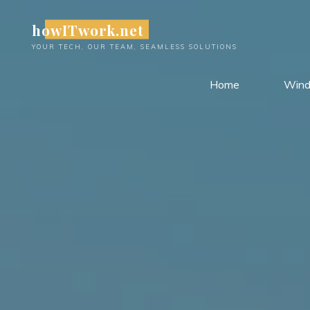
Skip
howITwork.net
to
content
YOUR TECH, OUR TEAM, SEAMLESS SOLUTIONS
Home
Win