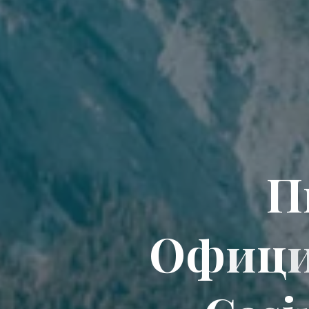
П
О
ф
и
ц