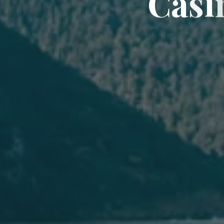
C
a
s
i