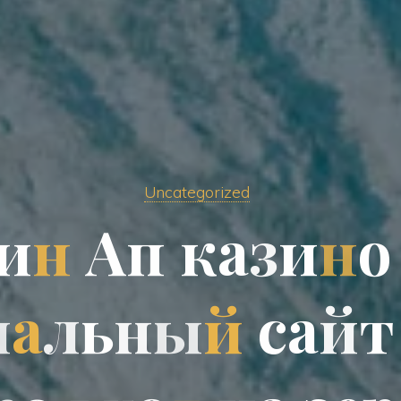
Uncategorized
и
н
А
п
к
а
з
и
н
о
и
а
л
ь
н
ы
й
с
а
й
т