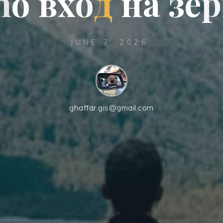
n
o
в
х
о
д
н
а
з
е
р
JUNE 7, 2026
ghaffar.gis@gmail.com