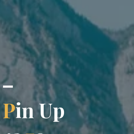
–
P
i
n
U
p