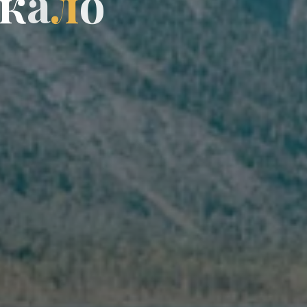
к
а
л
о