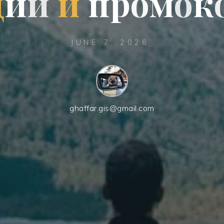
ц
и
и
и
п
р
о
м
о
к
JUNE 7, 2026
ghaffar.gis@gmail.com