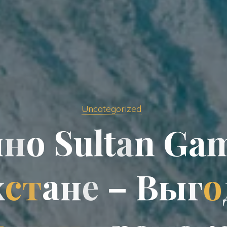
Uncategorized
и
н
о
S
u
l
t
a
n
G
a
х
с
т
а
н
н
е
–
В
ы
ы
г
о