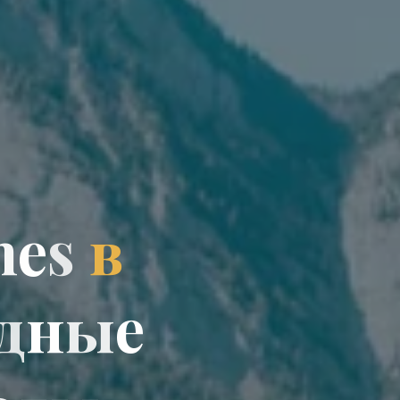
m
m
e
s
в
д
н
ы
е