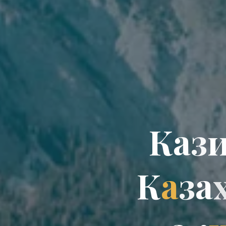
К
а
а
з
и
К
а
з
а