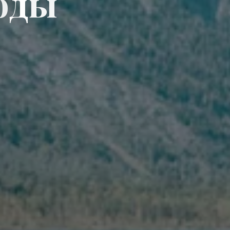
о
д
ы