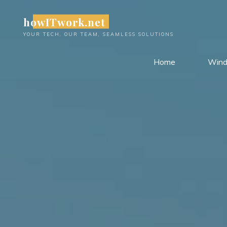
Skip
howITwork.net
to
content
YOUR TECH, OUR TEAM, SEAMLESS SOLUTIONS
Home
Win