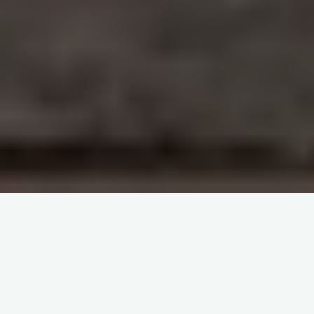
Охальник удачи и азарт в olimp casino скачать для
истинных ценителей
Механика Megaways и захватывающий геймплей
Функция Ante Bet и Buy Feature для мгновенного
доступа к бонусу