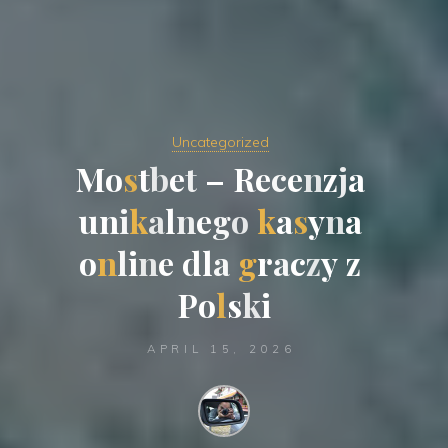
Uncategorized
M
o
s
t
b
e
t
–
e
R
e
c
e
n
z
j
a
u
n
i
k
i
a
l
n
e
g
o
k
a
s
y
a
n
a
o
n
l
i
n
e
d
l
a
g
r
a
c
z
y
z
P
o
l
s
k
i
i
APRIL 15, 2026