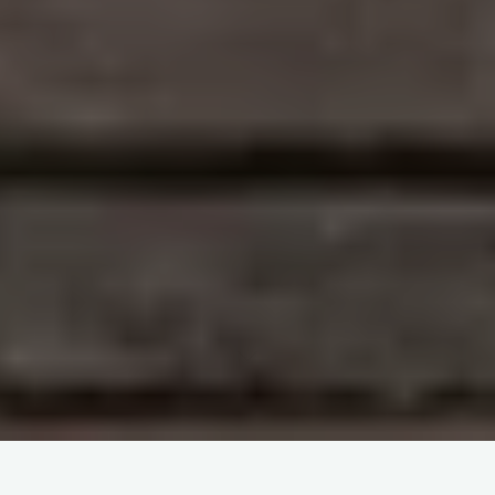
LVbet to jedno z najbardziej dynamicznych kasyn online, które