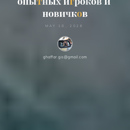
о
п
ы
т
н
ы
х
и
г
р
о
к
о
в
и
н
о
в
и
ч
к
к
о
в
MAY 18, 2026
ghaffar.gis@gmail.com