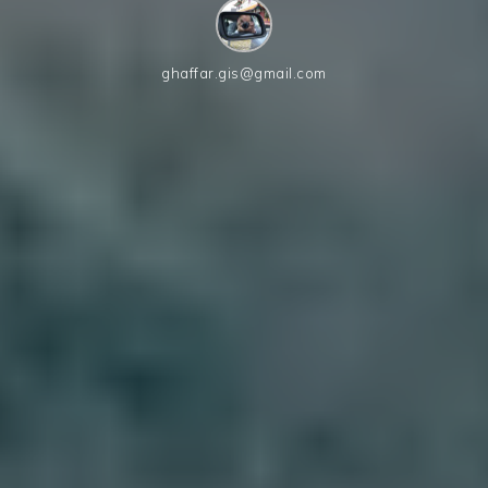
ghaffar.gis@gmail.com