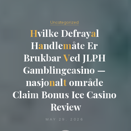
Uncategorized
H
v
i
l
k
e
D
e
f
r
a
y
a
l
H
a
n
d
l
e
m
å
t
e
E
r
B
r
r
u
k
b
a
r
V
e
d
J
L
P
H
G
a
m
b
l
i
n
g
g
c
a
s
i
n
o
—
n
a
s
j
o
n
a
l
t
o
o
m
m
r
å
d
e
C
l
a
i
m
B
o
n
n
u
s
I
c
e
C
a
s
i
n
n
o
R
e
v
i
e
w
MAY 29, 2026