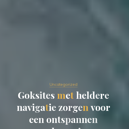
Uncategorized
G
o
k
s
i
t
e
s
m
e
t
h
e
l
d
e
r
e
n
a
v
i
g
a
t
i
e
z
o
r
g
e
n
v
o
o
r
e
e
n
o
n
t
s
p
a
p
n
n
n
n
e
n
e