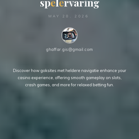
s
p
e
l
e
r
v
a
r
i
n
g
MAY 28, 2026
ghaffar.gis@gmail.com
Discover how goksites met heldere navigatie enhance your
casino experience, offering smooth gameplay on slots,
crash games, and more for relaxed betting fun.