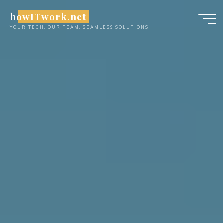
Skip
howITwork.net
to
YOUR TECH, OUR TEAM, SEAMLESS SOLUTIONS
content