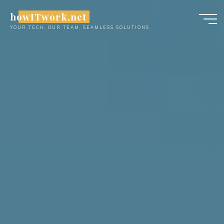
Skip
howITwork.net
to
YOUR TECH, OUR TEAM, SEAMLESS SOLUTIONS
content