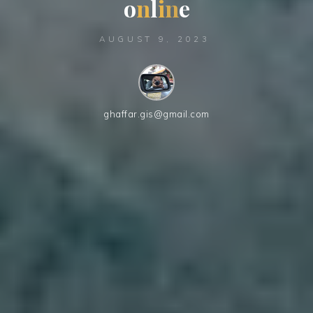
o
n
l
i
l
n
e
AUGUST 9, 2023
ghaffar.gis@gmail.com