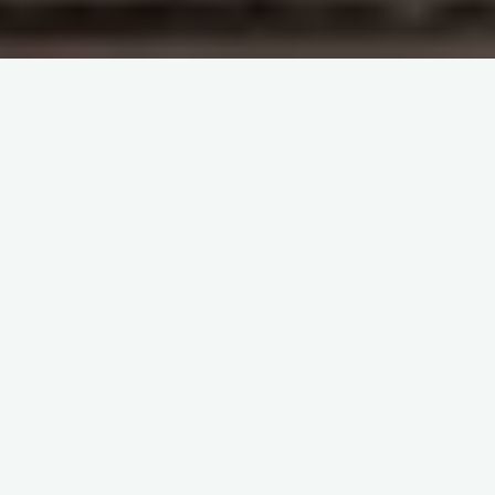
Los casinos online han ganado gran popularidad en los
últimos años, pero junto con su crecimiento también han
aumentado los riesgos de estafas y fraudes. Detectar y evitar
estas prácticas fraudulentas es fundamental para proteger
tanto el dinero como la información personal de los usuarios.
Con el auge de las plataformas digitales, es clave informarse
sobre cómo identificar señales de advertencia y elegir sitios
confiables para una experiencia segura.
Entre los aspectos generales para prevenir fraudes en casinos
online, se debe verificar siempre que la plataforma cuente con
licencias oficiales otorgadas por autoridades reconocidas, así
como políticas claras de privacidad y términos de uso
accesibles. Es importante también comprobar que el software
utilizado para los juegos sea auditado por entidades
independientes que garantizan la imparcialidad y seguridad.