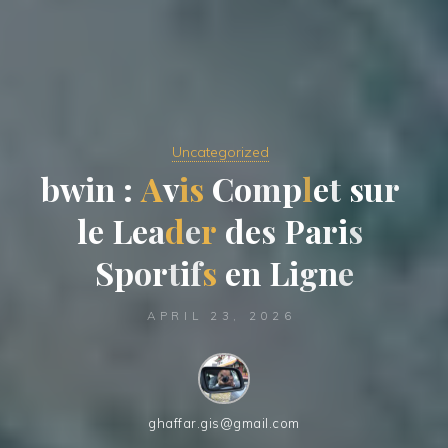
Uncategorized
b
w
i
n
:
A
v
i
s
C
o
m
p
l
e
t
s
u
r
l
e
L
e
a
d
e
r
d
e
s
P
a
r
i
s
S
p
o
r
t
i
f
s
e
n
L
i
g
n
e
APRIL 23, 2026
ghaffar.gis@gmail.com