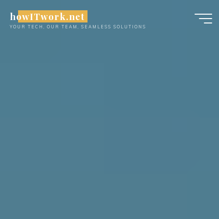
Skip
howITwork.net
to
YOUR TECH, OUR TEAM, SEAMLESS SOLUTIONS
content