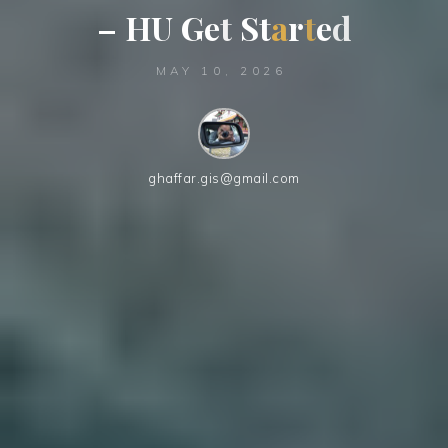
–
H
U
G
e
t
S
t
a
r
t
e
d
d
MAY 10, 2026
ghaffar.gis@gmail.com