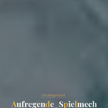
Uncategorized
A
u
f
r
e
g
e
n
d
e
_
S
p
i
e
l
m
e
c
h