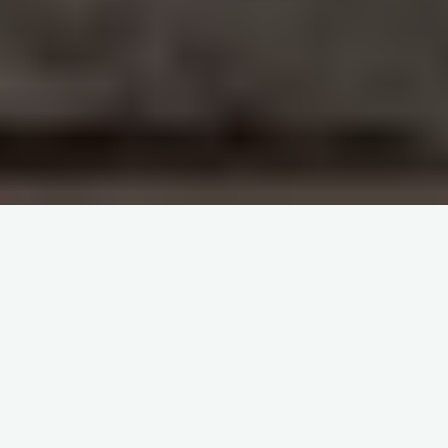
Aufregende Spielmechanik bietet die chicken
road app für endlose Unterhaltung und
steigende Herausforderungen
Die Grundlagen des Spiels und die Steuerung
Herausforderungen und Strategien
Power-Ups und Upgrades im Spiel
Die Bedeutung von In-App-Käufen
Die Grafik und der Sound der App