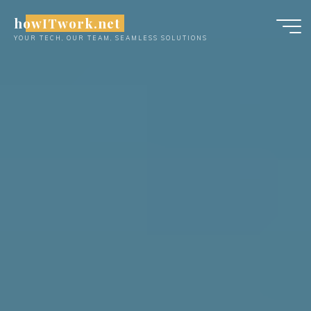
Skip
howITwork.net
to
YOUR TECH, OUR TEAM, SEAMLESS SOLUTIONS
content