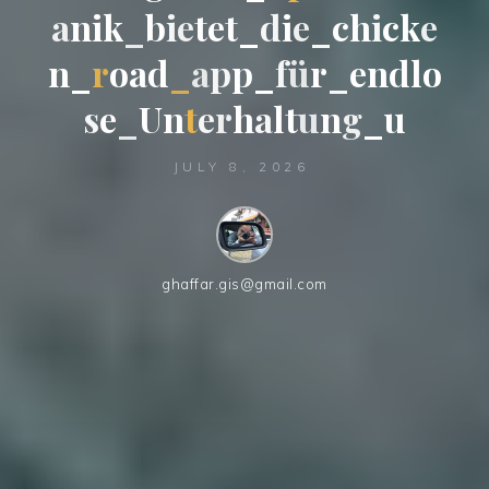
a
a
n
i
k
_
b
b
i
e
t
e
t
_
d
i
e
_
c
h
i
c
c
k
e
n
_
r
o
o
a
d
_
a
p
p
_
_
f
ü
ü
r
_
e
n
d
l
o
s
e
_
U
n
t
e
r
h
a
l
t
u
n
n
g
_
u
JULY 8, 2026
ghaffar.gis@gmail.com