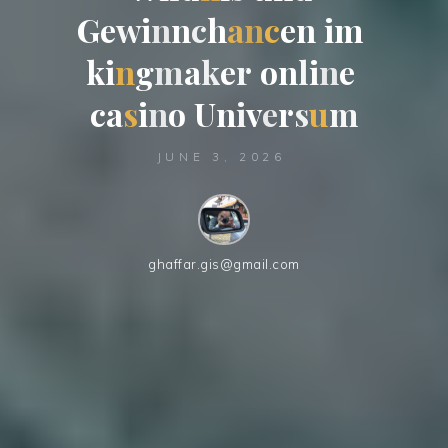
G
e
w
i
n
n
c
h
a
n
c
e
n
i
m
k
i
n
g
m
m
a
k
e
r
o
n
l
l
i
n
n
e
c
a
s
i
n
o
U
n
i
v
e
r
s
s
u
m
JUNE 3, 2026
ghaffar.gis@gmail.com