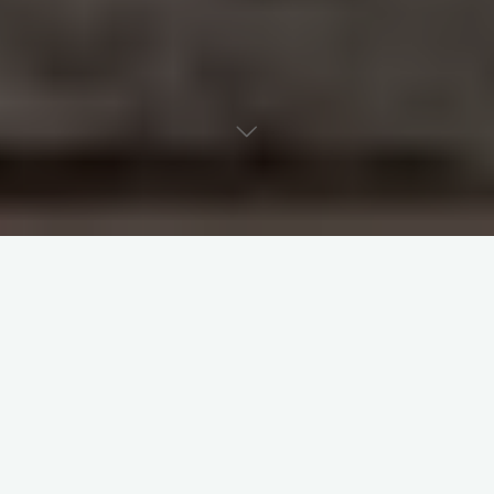
Wildnis und Gewinnchancen im kingmaker
online casino Universum
Die Welt der Spielautomaten im kingmaker
online casino
Thematische Vielfalt und innovative Features
Klassische Casinospiele im kingmaker online
casino
Live Casino Erfahrung im kingmaker online