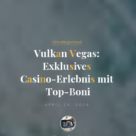
Uncategorized
V
u
l
k
a
n
V
e
g
a
s
:
E
x
k
l
u
s
i
v
e
s
C
a
s
i
n
o
-
E
r
l
e
b
n
i
s
m
i
t
T
o
p
-
B
o
n
i
APRIL 15, 2026