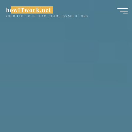
Skip
howITwork.net
to
YOUR TECH, OUR TEAM, SEAMLESS SOLUTIONS
content