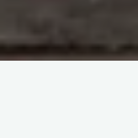
Superbet online hat sich in der Welt der Online-Casinos einen
festen Platz erobert. Mit einer beeindruckenden Auswahl an
Spielen, großzügigen Boni und zuverlässiger Plattform
überzeugt dieses Casino Tausende von Spielern. Ob Sie Slots,
Tischspiele oder Live-Casino-Action bevorzugen – Superbet
bietet für jeden Geschmack das Passende.
Spieleauswahl und Vielfalt