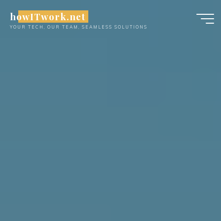
Skip
howITwork.net
to
YOUR TECH, OUR TEAM, SEAMLESS SOLUTIONS
content