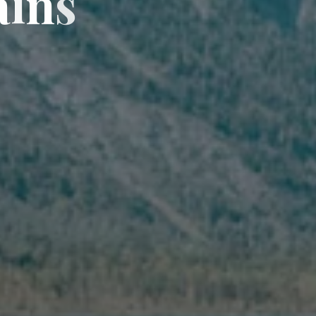
a
i
n
s