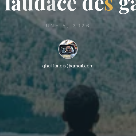
l
a
u
d
a
c
c
e
d
e
s
g
JUNE 5, 2026
ghaffar.gis@gmail.com