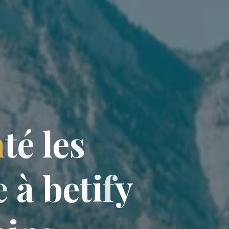
n
t
é
l
e
s
e
à
b
e
e
t
i
f
y