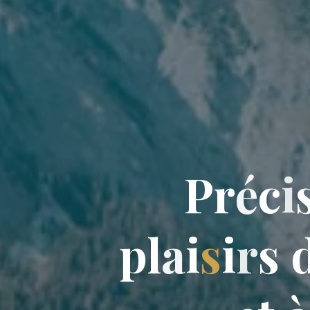
P
r
r
é
c
c
i
i
p
l
a
i
s
i
r
s