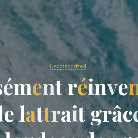
Uncategorized
s
é
m
e
n
t
r
é
i
n
v
e
d
e
l
a
t
t
r
a
i
t
g
r
â
c