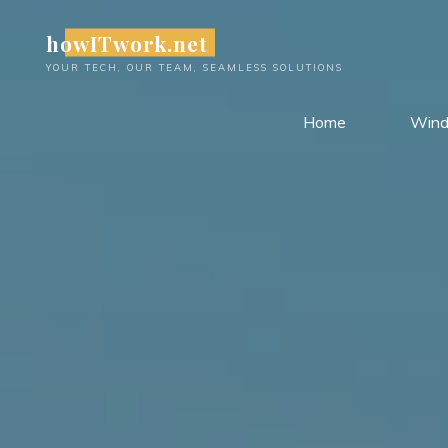
Skip
howITwork.net
to
content
YOUR TECH, OUR TEAM, SEAMLESS SOLUTIONS
Home
Win