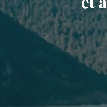
e
t
à