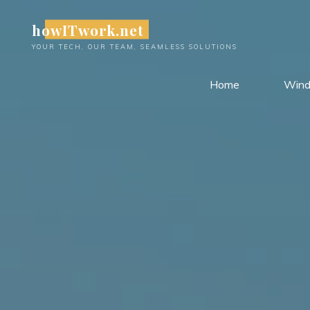
Skip
howITwork.net
to
content
YOUR TECH, OUR TEAM, SEAMLESS SOLUTIONS
Home
Win