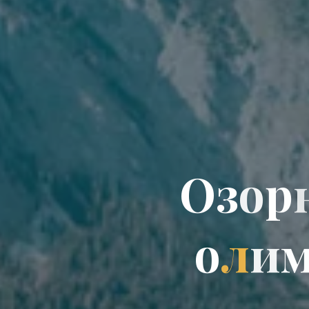
О
з
о
р
о
л
и