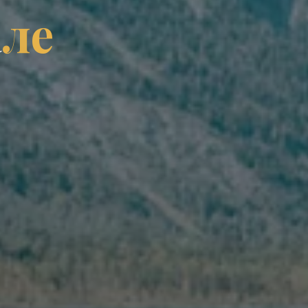
а
л
е