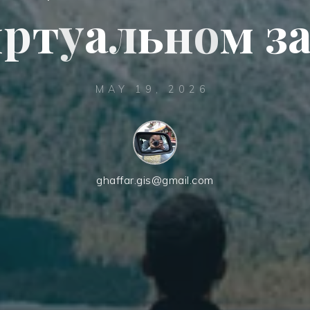
и
р
т
у
а
л
ь
н
о
о
м
з
MAY 19, 2026
ghaffar.gis@gmail.com