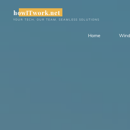
Skip
howITwork.net
to
content
YOUR TECH, OUR TEAM, SEAMLESS SOLUTIONS
Home
Win