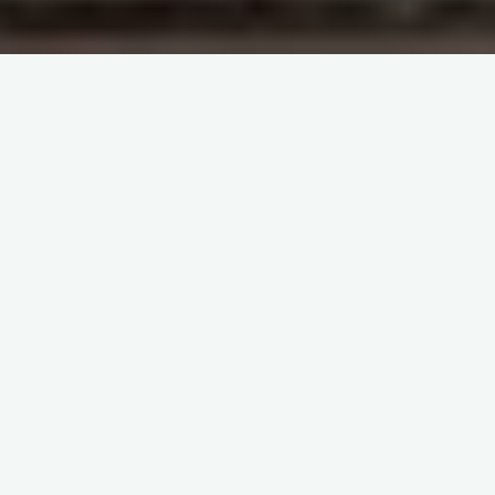
Plongez dans l’univers palpitant de
Mystake
, un casino en
ligne qui séduit les joueurs par son offre variée et innovante.
Que vous soyez novice ou habitué des salles de jeu virtuelles,
Mystake saura vous captiver avec ses jeux de qualité et ses
promotions alléchantes.
Mystake avis : ce que disent les
joueurs
Les
mystake avis
pullulent sur les forums et sites spécialisés, et
la majorité est unanime : cette plateforme excelle en termes de
fluidité et de sécurité. Avec une interface intuitive disponible en
français, l’inscription est rapide et les retraits efficaces. Les
bonus de bienvenue, jusqu’à 500 € plus des free spins,