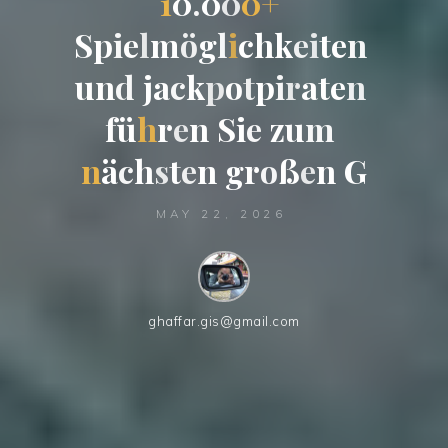
1
0
.
0
0
0
+
S
p
i
e
l
m
ö
g
l
i
c
h
k
e
i
t
e
n
u
n
d
j
a
c
k
p
o
o
t
p
i
r
a
t
a
t
e
n
f
ü
h
r
e
n
S
S
i
e
z
u
m
n
ä
c
h
s
t
e
n
g
g
r
o
ß
e
n
G
MAY 22, 2026
ghaffar.gis@gmail.com