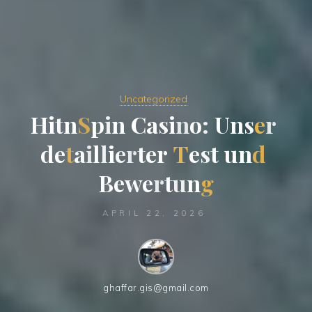
Uncategorized
H
i
t
n
S
p
i
n
C
a
s
i
n
o
:
U
n
s
e
r
d
e
t
a
i
l
l
i
e
r
t
e
r
T
e
s
t
u
n
d
B
e
w
e
r
t
u
n
g
APRIL 22, 2026
ghaffar.gis@gmail.com