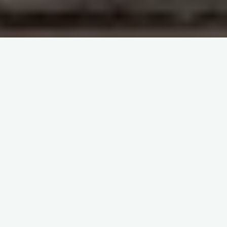
Eurojackpot to jedna z najbardziej ekscytujących loterii w
Europie, która przyciąga miliony graczy marzących o fortunie.
Co tydzień gracze z kilkunastu krajów trzymają kciuki za
szczęśliwe numery, a pula nagród często przekracza 100
milionów euro. W tej recenzji przyjrzymy się mechanice gry,
eurojackpot wyniki i wygrane
oraz wskazówkom dla
początkujących.
Jak działa Eurojackpot?
Gra polega na wybraniu 5 liczb z puli 1-50 oraz 2
dodatkowych euroliczb z 1-12. Losowania odbywają się we
wtorki i piątki w Helsinkach. Najwyższa wygrana I stopnia to
minimum 10 milionów euro, ale jackpot rośnie, aż do limitu