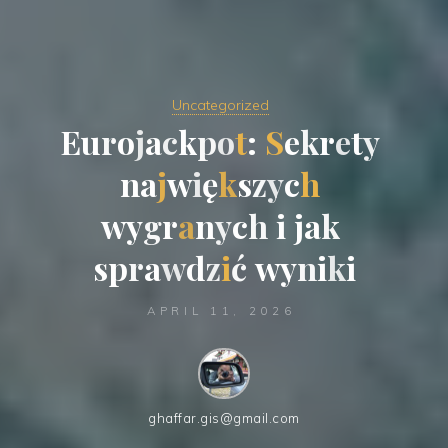
Uncategorized
E
u
r
o
j
a
c
k
p
o
t
:
S
e
k
r
e
t
y
n
a
j
w
i
ę
k
s
z
y
c
h
w
y
g
r
a
n
y
c
h
i
j
a
k
s
p
r
a
w
d
z
i
ć
w
y
n
i
k
i
APRIL 11, 2026
ghaffar.gis@gmail.com