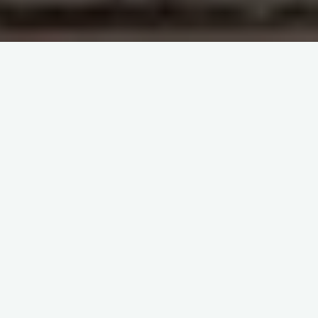
Eurojackpot er et av Europas mest populære lotterier, der
spillere fra flere land kjemper om milliongevinster. Med enkle
regler og høye premier tiltrekker dette spillet tusenvis av
deltakere hver uke. Uansett om du er nybegynner eller erfaren
spiller, byr Eurojackpot på spenning fra første øyeblikk.
Hvordan fungerer
Eurojackpot?
For å delta velger du fem hovedtall fra 1 til 50 og to tilleggstall
fra 1 til 12. Minimumsinnsatsen er lav, noe som gjør det
tilgjengelig for alle.
når trekkes eurojackpot
tirsdager og
fredager klokken 21:00 sentral-europeisk tid, og resultatet
publiseres raskt etterpå.