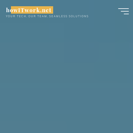
Skip
howITwork.net
to
YOUR TECH, OUR TEAM, SEAMLESS SOLUTIONS
content